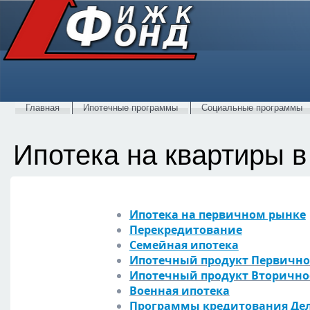
Главная
Ипотечные программы
Социальные программы
Ипотека на квартиры в
Ипотека на первичном рынке
Перекредитование
Семейная ипотека
Ипотечный продукт Первичное
Ипотечный продукт Вторично
Военная ипотека
Программы кредитования Дел