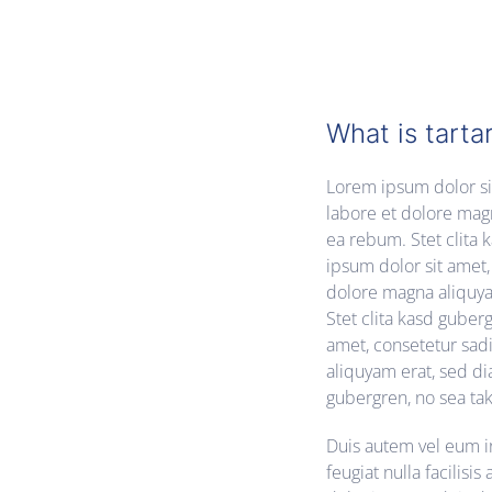
What is tarta
Lorem ipsum dolor si
labore et dolore magn
ea rebum. Stet clita
ipsum dolor sit amet
dolore magna aliquya
Stet clita kasd guber
amet, consetetur sad
aliquyam erat, sed di
gubergren, no sea ta
Duis autem vel eum ir
feugiat nulla facilisi