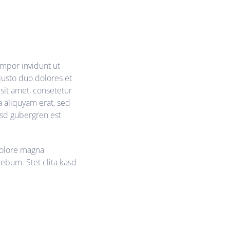
empor invidunt ut
justo duo dolores et
sit amet, consetetur
 aliquyam erat, sed
asd gubergren est
dolore magna
rebum. Stet clita kasd