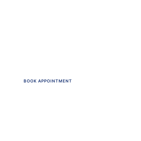
“The first dental offi
I actually like going t
Get in touch to make an appointment t
BOOK APPOINTMENT