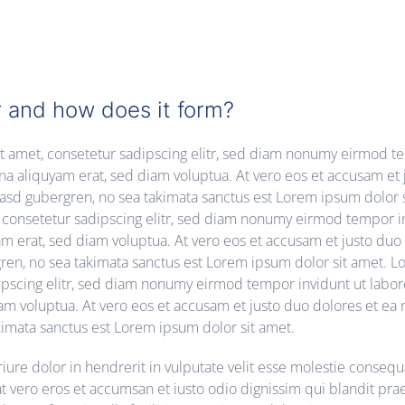
r and how does it form?
t amet, consetetur sadipscing elitr, sed diam nonumy eirmod te
a aliquyam erat, sed diam voluptua. At vero eos et accusam et 
 kasd gubergren, no sea takimata sanctus est Lorem ipsum dolor 
, consetetur sadipscing elitr, sed diam nonumy eirmod tempor in
m erat, sed diam voluptua. At vero eos et accusam et justo duo
gren, no sea takimata sanctus est Lorem ipsum dolor sit amet. L
ipscing elitr, sed diam nonumy eirmod tempor invidunt ut labo
am voluptua. At vero eos et accusam et justo duo dolores et ea 
kimata sanctus est Lorem ipsum dolor sit amet.
iure dolor in hendrerit in vulputate velit esse molestie consequa
s at vero eros et accumsan et iusto odio dignissim qui blandit pra