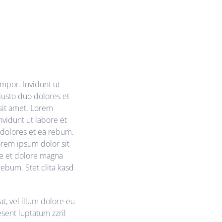
mpor. Invidunt ut
justo duo dolores et
sit amet. Lorem
vidunt ut labore et
 dolores et ea rebum.
orem ipsum dolor sit
re et dolore magna
rebum. Stet clita kasd
t, vel illum dolore eu
esent luptatum zzril